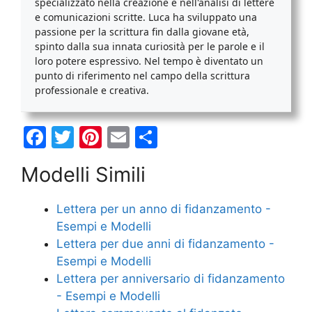
specializzato nella creazione e nell'analisi di lettere
e comunicazioni scritte. Luca ha sviluppato una
passione per la scrittura fin dalla giovane età,
spinto dalla sua innata curiosità per le parole e il
loro potere espressivo. Nel tempo è diventato un
punto di riferimento nel campo della scrittura
professionale e creativa.
F
T
Pi
E
C
a
w
nt
m
o
Modelli Simili
c
itt
er
ai
n
e
er
e
l
di
Lettera per un anno di fidanzamento -
b
st
vi
Esempi e Modelli
o
di
Lettera per due anni di fidanzamento -
Esempi e Modelli
o
Lettera per anniversario di fidanzamento
k
- Esempi e Modelli