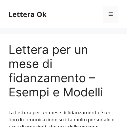
Vai
al
Lettera Ok
Menu
contenuto
Lettera per un
mese di
fidanzamento –
Esempi e Modelli
La Lettera per un mese di fidanzamento è un
tipo di comunicazione scritta molto personale e
ricca di emozioni, che una delle persone