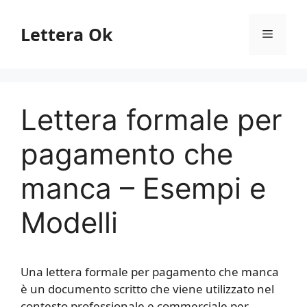
Vai
al
Lettera Ok
Menu
contenuto
Lettera formale per
pagamento che
manca – Esempi e
Modelli
Una lettera formale per pagamento che manca
è un documento scritto che viene utilizzato nel
contesto professionale e commerciale per