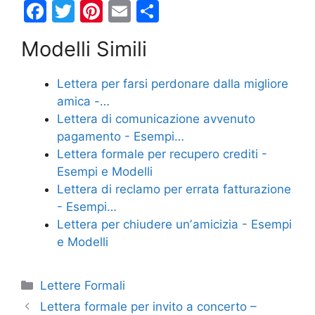
F
T
Pi
E
C
a
w
nt
m
o
Modelli Simili
c
itt
er
ai
n
e
er
e
l
di
Lettera per farsi perdonare dalla migliore
b
st
vi
amica -…
o
di
Lettera di comunicazione avvenuto
pagamento - Esempi…
o
Lettera formale per recupero crediti -
k
Esempi e Modelli
Lettera di reclamo per errata fatturazione
- Esempi…
Lettera per chiudere unʼamicizia - Esempi
e Modelli
Categorie
Lettere Formali
Lettera formale per invito a concerto –