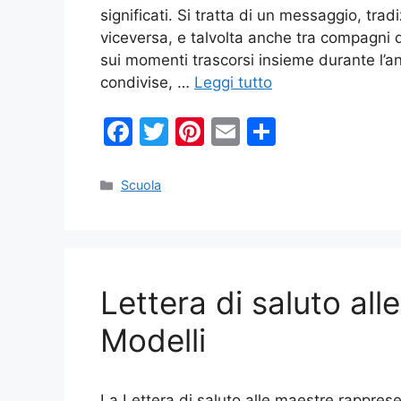
significati. Si tratta di un messaggio, tra
viceversa, e talvolta anche tra compagni di
sui momenti trascorsi insieme durante l’a
condivise, …
Leggi tutto
F
T
Pi
E
C
a
w
nt
m
o
c
itt
er
ai
n
Categorie
Scuola
e
er
e
l
di
b
st
vi
o
di
Lettera di saluto al
o
k
Modelli
La Lettera di saluto alle maestre rappresen