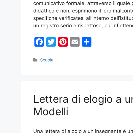
comunicativo formale, attraverso il quale g
didattico e non, esprimono il loro malconten
specifiche verificatesi all’interno dell’ist
un registro serio e rispettoso, pur riflett
F
T
Pi
E
C
a
w
nt
m
o
c
itt
er
ai
n
Categorie
Scuola
e
er
e
l
di
b
st
vi
o
di
Lettera di elogio a 
o
k
Modelli
Una lettera di elogio a un insegnante è u