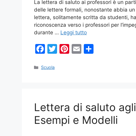
La lettera di saluto ai professori è un part
delle lettere formali, nonostante abbia un
lettera, solitamente scritta da studenti, 
riconoscenza verso i professori per l’impe
durante …
Leggi tutto
F
T
Pi
E
C
a
w
nt
m
o
c
itt
er
ai
n
Categorie
Scuola
e
er
e
l
di
b
st
vi
o
di
Lettera di saluto agl
o
k
Esempi e Modelli