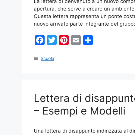
La lettera di benvenuto a un nuovo compag
apertura, che serve a creare un ambiente
Questa lettera rappresenta un ponte costrui
nuovo arrivato parte integrante del grup
F
T
Pi
E
C
a
w
nt
m
o
c
itt
er
ai
n
Categorie
Scuola
e
er
e
l
di
b
st
vi
o
di
Lettera di disappunt
o
k
– Esempi e Modelli
Una lettera di disappunto indirizzata al d