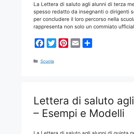
La Lettera di saluto agli alunni di terza m
spesso redatto da insegnanti o dirigenti s
per concludere il loro percorso nella sc
rappresenta non solo un commiato uffic
F
T
Pi
E
C
a
w
nt
m
o
c
itt
er
ai
n
Categorie
Scuola
e
er
e
l
di
b
st
vi
o
di
Lettera di saluto agl
o
k
– Esempi e Modelli
La Lettera di saluto agli alunni di quint