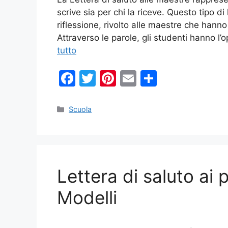
scrive sia per chi la riceve. Questo tipo 
riflessione, rivolto alle maestre che hann
Attraverso le parole, gli studenti hanno l’
tutto
F
T
Pi
E
C
a
w
nt
m
o
c
itt
er
ai
n
Categorie
Scuola
e
er
e
l
di
b
st
vi
o
di
Lettera di saluto ai 
o
k
Modelli