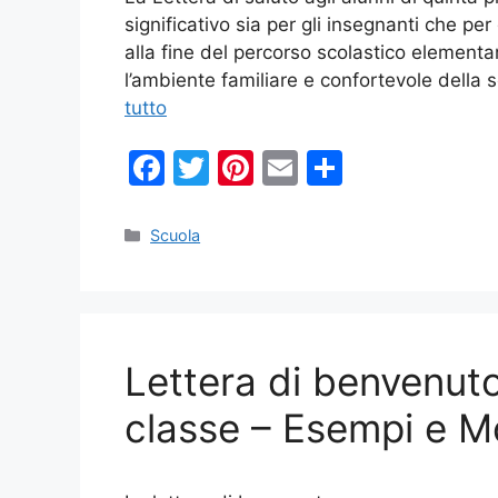
significativo sia per gli insegnanti che per
alla fine del percorso scolastico elementa
l’ambiente familiare e confortevole della 
tutto
F
T
Pi
E
C
a
w
nt
m
o
c
itt
er
ai
n
Categorie
Scuola
e
er
e
l
di
b
st
vi
o
di
Lettera di benvenut
o
k
classe – Esempi e Mo