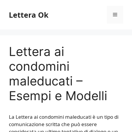
Vai
al
Lettera Ok
Menu
contenuto
Lettera ai
condomini
maleducati –
Esempi e Modelli
La Lettera ai condomini maleducati è un tipo di
comunicazione scritta che può essere
considerata un ultimo tentativo di dialogo o un