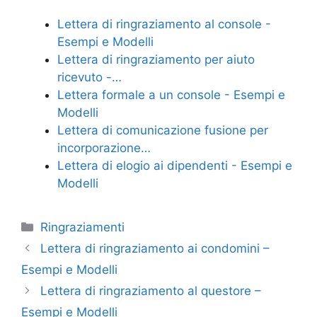
e
er
e
l
di
Lettera di ringraziamento al console -
b
st
vi
Esempi e Modelli
o
di
Lettera di ringraziamento per aiuto
ricevuto -…
o
Lettera formale a un console - Esempi e
k
Modelli
Lettera di comunicazione fusione per
incorporazione…
Lettera di elogio ai dipendenti - Esempi e
Modelli
Categorie
Ringraziamenti
Lettera di ringraziamento ai condomini –
Esempi e Modelli
Lettera di ringraziamento al questore –
Esempi e Modelli