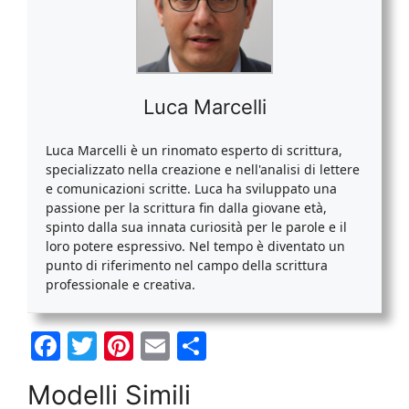
Luca Marcelli
Luca Marcelli è un rinomato esperto di scrittura,
specializzato nella creazione e nell'analisi di lettere
e comunicazioni scritte. Luca ha sviluppato una
passione per la scrittura fin dalla giovane età,
spinto dalla sua innata curiosità per le parole e il
loro potere espressivo. Nel tempo è diventato un
punto di riferimento nel campo della scrittura
professionale e creativa.
F
T
Pi
E
C
a
w
nt
m
o
Modelli Simili
c
itt
er
ai
n