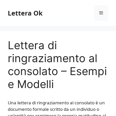
Vai
al
Lettera Ok
Menu
contenuto
Lettera di
ringraziamento al
consolato – Esempi
e Modelli
Una lettera di ringraziamento al consolato è un
documento formale scritto da un individuo o
un’entità per esprimere la propria gratitudine al