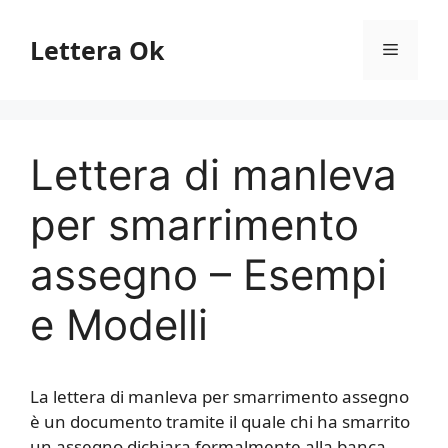
Vai
al
Lettera Ok
Menu
contenuto
Lettera di manleva
per smarrimento
assegno – Esempi
e Modelli
La lettera di manleva per smarrimento assegno
è un documento tramite il quale chi ha smarrito
un assegno dichiara formalmente alla banca