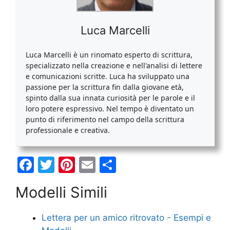
Luca Marcelli
Luca Marcelli è un rinomato esperto di scrittura,
specializzato nella creazione e nell'analisi di lettere
e comunicazioni scritte. Luca ha sviluppato una
passione per la scrittura fin dalla giovane età,
spinto dalla sua innata curiosità per le parole e il
loro potere espressivo. Nel tempo è diventato un
punto di riferimento nel campo della scrittura
professionale e creativa.
F
T
Pi
E
C
a
w
nt
m
o
Modelli Simili
c
itt
er
ai
n
e
er
e
l
di
Lettera per un amico ritrovato - Esempi e