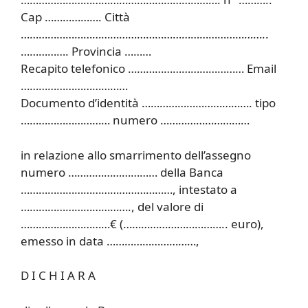
Cap ………………. Città
………………………………………………………………………..
……………. Provincia ………
Recapito telefonico ………………………………… Email
………………………………
Documento d’identità ………………………………. tipo
………………………… numero …………………………
in relazione allo smarrimento dell’assegno
numero ………………………… della Banca
……………………………………………, intestato a
………………………………., del valore di
…………………………€ (…………………………….. euro),
emesso in data …………………………,
D I C H I A R A