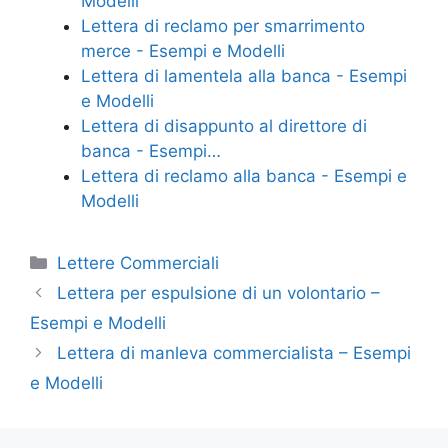
b
st
vi
Modelli
o
di
Lettera di reclamo per smarrimento
merce - Esempi e Modelli
o
Lettera di lamentela alla banca - Esempi
k
e Modelli
Lettera di disappunto al direttore di
banca - Esempi…
Lettera di reclamo alla banca - Esempi e
Modelli
Categorie
Lettere Commerciali
Lettera per espulsione di un volontario –
Esempi e Modelli
Lettera di manleva commercialista – Esempi
e Modelli