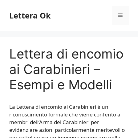
Vai
al
Lettera Ok
Menu
contenuto
Lettera di encomio
ai Carabinieri –
Esempi e Modelli
La Lettera di encomio ai Carabinieri è un
riconoscimento formale che viene conferito a
membri dell’Arma dei Carabinieri per
evidenziare azioni particolarmente meritevoli o
per sottolineare un impegno esemplare nella