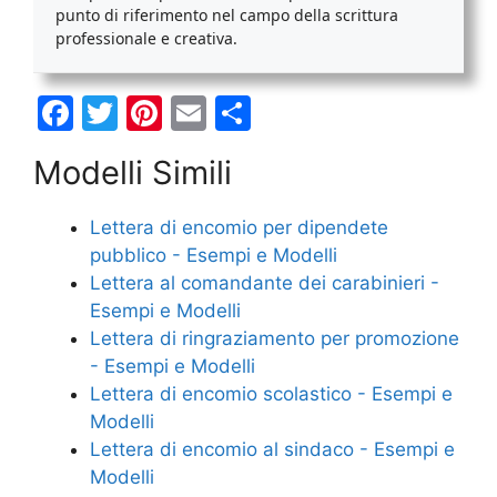
punto di riferimento nel campo della scrittura
professionale e creativa.
F
T
Pi
E
C
a
w
nt
m
o
Modelli Simili
c
itt
er
ai
n
e
er
e
l
di
Lettera di encomio per dipendete
b
st
vi
pubblico - Esempi e Modelli
o
di
Lettera al comandante dei carabinieri -
Esempi e Modelli
o
Lettera di ringraziamento per promozione
k
- Esempi e Modelli
Lettera di encomio scolastico - Esempi e
Modelli
Lettera di encomio al sindaco - Esempi e
Modelli