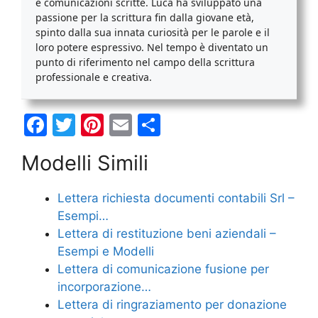
e comunicazioni scritte. Luca ha sviluppato una
passione per la scrittura fin dalla giovane età,
spinto dalla sua innata curiosità per le parole e il
loro potere espressivo. Nel tempo è diventato un
punto di riferimento nel campo della scrittura
professionale e creativa.
F
T
Pi
E
C
a
w
nt
m
o
Modelli Simili
c
itt
er
ai
n
e
er
e
l
di
Lettera richiesta documenti contabili Srl​ –
b
st
vi
Esempi…
o
di
Lettera di restituzione beni aziendali –
Esempi e Modelli
o
Lettera di comunicazione fusione per
k
incorporazione…
Lettera di ringraziamento per donazione