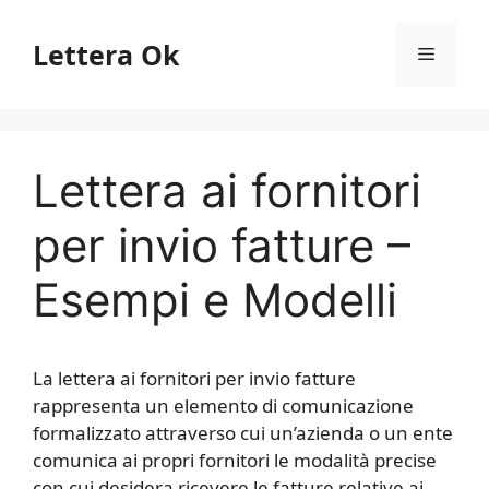
Vai
al
Lettera Ok
Menu
contenuto
Lettera ai fornitori
per invio fatture –
Esempi e Modelli
La lettera ai fornitori per invio fatture
rappresenta un elemento di comunicazione
formalizzato attraverso cui un’azienda o un ente
comunica ai propri fornitori le modalità precise
con cui desidera ricevere le fatture relative ai