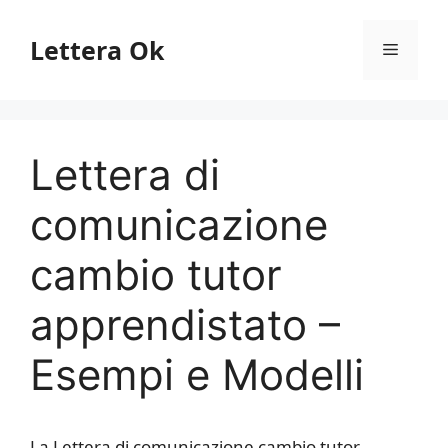
Vai
al
Lettera Ok
Menu
contenuto
Lettera di
comunicazione
cambio tutor
apprendistato –
Esempi e Modelli
La Lettera di comunicazione cambio tutor