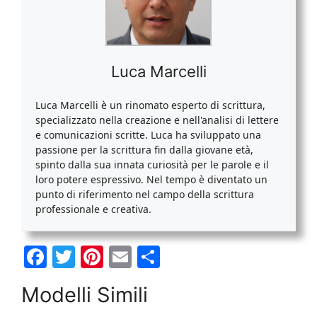
Luca Marcelli
Luca Marcelli è un rinomato esperto di scrittura,
specializzato nella creazione e nell'analisi di lettere
e comunicazioni scritte. Luca ha sviluppato una
passione per la scrittura fin dalla giovane età,
spinto dalla sua innata curiosità per le parole e il
loro potere espressivo. Nel tempo è diventato un
punto di riferimento nel campo della scrittura
professionale e creativa.
F
T
Pi
E
C
a
w
nt
m
o
Modelli Simili
c
itt
er
ai
n