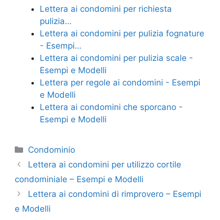
e
er
e
l
di
Lettera ai condomini per richiesta
b
st
vi
pulizia…
o
di
Lettera ai condomini per pulizia fognature
- Esempi…
o
Lettera ai condomini per pulizia scale -
k
Esempi e Modelli
Lettera per regole ai condomini - Esempi
e Modelli
Lettera ai condomini che sporcano -
Esempi e Modelli
Categorie
Condominio
Lettera ai condomini per utilizzo cortile
condominiale – Esempi e Modelli
Lettera ai condomini di rimprovero – Esempi
e Modelli