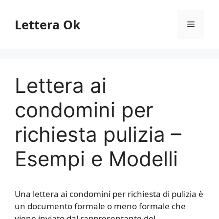
Vai
al
Lettera Ok
Menu
contenuto
Lettera ai
condomini per
richiesta pulizia –
Esempi e Modelli
Una lettera ai condomini per richiesta di pulizia è
un documento formale o meno formale che
viene inviato dal rappresentante del