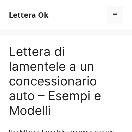
Vai
al
Lettera Ok
Menu
contenuto
Lettera di
lamentele a un
concessionario
auto – Esempi e
Modelli
Una lettera di lamentele a un concessionario