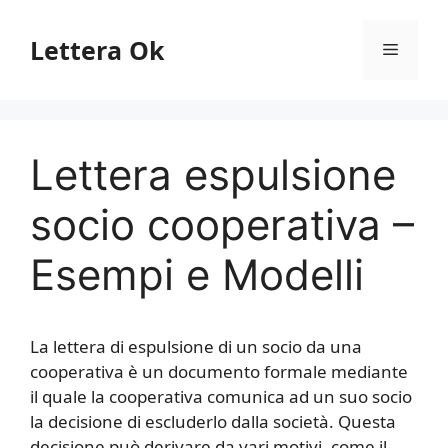
Vai
al
Lettera Ok
Menu
contenuto
Lettera espulsione
socio cooperativa –
Esempi e Modelli
La lettera di espulsione di un socio da una
cooperativa è un documento formale mediante
il quale la cooperativa comunica ad un suo socio
la decisione di escluderlo dalla società. Questa
decisione può derivare da vari motivi, come il