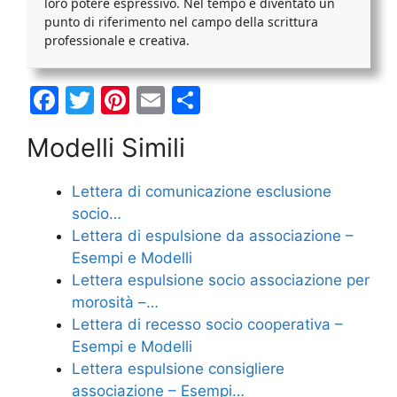
loro potere espressivo. Nel tempo è diventato un
punto di riferimento nel campo della scrittura
professionale e creativa.
F
T
Pi
E
C
a
w
nt
m
o
Modelli Simili
c
itt
er
ai
n
e
er
e
l
di
Lettera di comunicazione esclusione
b
st
vi
socio…
o
di
Lettera di espulsione da associazione –
Esempi e Modelli
o
Lettera espulsione socio associazione per
k
morosità –…
Lettera di recesso socio cooperativa​ –
Esempi e Modelli
Lettera espulsione consigliere
associazione – Esempi…