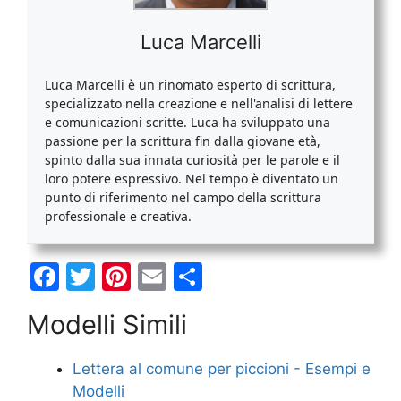
Luca Marcelli
Luca Marcelli è un rinomato esperto di scrittura,
specializzato nella creazione e nell'analisi di lettere
e comunicazioni scritte. Luca ha sviluppato una
passione per la scrittura fin dalla giovane età,
spinto dalla sua innata curiosità per le parole e il
loro potere espressivo. Nel tempo è diventato un
punto di riferimento nel campo della scrittura
professionale e creativa.
F
T
Pi
E
C
a
w
nt
m
o
Modelli Simili
c
itt
er
ai
n
e
er
e
l
di
Lettera al comune per piccioni - Esempi e
b
st
vi
Modelli