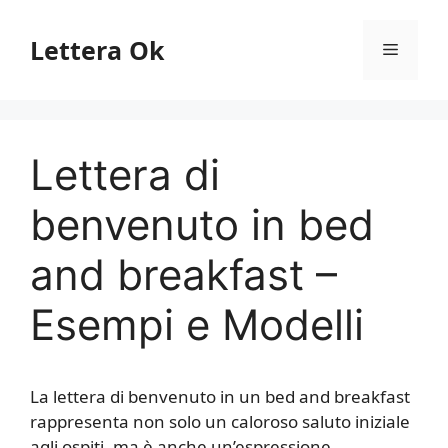
Vai
al
Lettera Ok
Menu
contenuto
Lettera di
benvenuto in bed
and breakfast –
Esempi e Modelli
La lettera di benvenuto in un bed and breakfast
rappresenta non solo un caloroso saluto iniziale
agli ospiti, ma è anche un’espressione