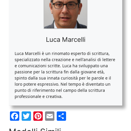
Luca Marcelli
Luca Marcelli è un rinomato esperto di scrittura,
specializzato nella creazione e nell'analisi di lettere
e comunicazioni scritte. Luca ha sviluppato una
passione per la scrittura fin dalla giovane età,
spinto dalla sua innata curiosità per le parole e il
loro potere espressivo. Nel tempo è diventato un
punto di riferimento nel campo della scrittura
professionale e creativa.
F
T
Pi
E
C
a
w
nt
m
o