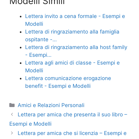
Modelli Simili
c
itt
er
ai
n
e
er
e
l
di
Lettera invito a cena formale - Esempi e
b
st
vi
Modelli
o
di
Lettera di ringraziamento alla famiglia
ospitante -…
o
Lettera di ringraziamento alla host family
k
- Esempi…
Lettera agli amici di classe - Esempi e
Modelli
Lettera comunicazione erogazione
benefit - Esempi e Modelli
Categorie
Amici e Relazioni Personali
Lettera per amica che presenta il suo libro –
Esempi e Modelli
Lettera per amica che si licenzia – Esempi e