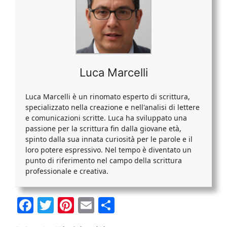
Luca Marcelli
Luca Marcelli è un rinomato esperto di scrittura,
specializzato nella creazione e nell'analisi di lettere
e comunicazioni scritte. Luca ha sviluppato una
passione per la scrittura fin dalla giovane età,
spinto dalla sua innata curiosità per le parole e il
loro potere espressivo. Nel tempo è diventato un
punto di riferimento nel campo della scrittura
professionale e creativa.
F
T
Pi
E
C
a
w
nt
m
o