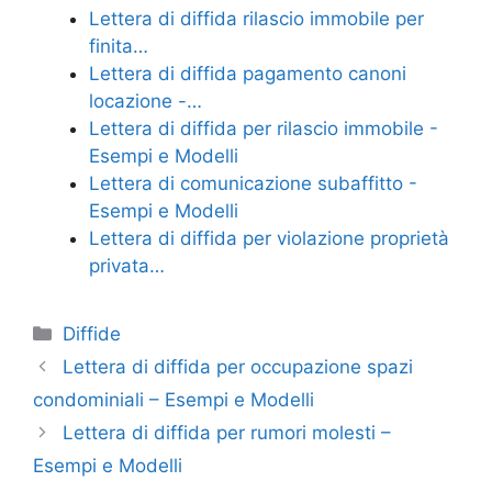
e
er
e
l
di
Lettera di diffida rilascio immobile per
b
st
vi
finita…
o
di
Lettera di diffida pagamento canoni
locazione -…
o
Lettera di diffida per rilascio immobile -
k
Esempi e Modelli
Lettera di comunicazione subaffitto -
Esempi e Modelli
Lettera di diffida per violazione proprietà
privata…
Categorie
Diffide
Lettera di diffida per occupazione spazi
condominiali – Esempi e Modelli
Lettera di diffida per rumori molesti –
Esempi e Modelli