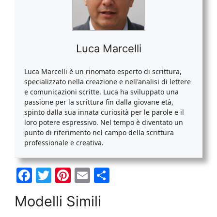
Luca Marcelli
Luca Marcelli è un rinomato esperto di scrittura,
specializzato nella creazione e nell'analisi di lettere
e comunicazioni scritte. Luca ha sviluppato una
passione per la scrittura fin dalla giovane età,
spinto dalla sua innata curiosità per le parole e il
loro potere espressivo. Nel tempo è diventato un
punto di riferimento nel campo della scrittura
professionale e creativa.
F
T
Pi
E
C
a
w
nt
m
o
Modelli Simili
c
itt
er
ai
n