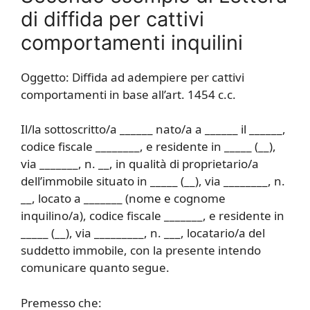
di diffida per cattivi
comportamenti inquilini
Oggetto: Diffida ad adempiere per cattivi
comportamenti in base all’art. 1454 c.c.
Il/la sottoscritto/a ______ nato/a a ______ il ______,
codice fiscale ________, e residente in _____ (__),
via _______, n. __, in qualità di proprietario/a
dell’immobile situato in _____ (__), via ________, n.
__, locato a _______ (nome e cognome
inquilino/a), codice fiscale _______, e residente in
_____ (__), via _________, n. ___, locatario/a del
suddetto immobile, con la presente intendo
comunicare quanto segue.
Premesso che: