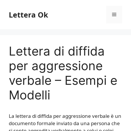
Vai
al
Lettera Ok
Menu
contenuto
Lettera di diffida
per aggressione
verbale – Esempi e
Modelli
La lettera di diffida per aggressione verbale è un
documento formale inviato da una persona che
si sente aggredita verbalmente a colui o colei