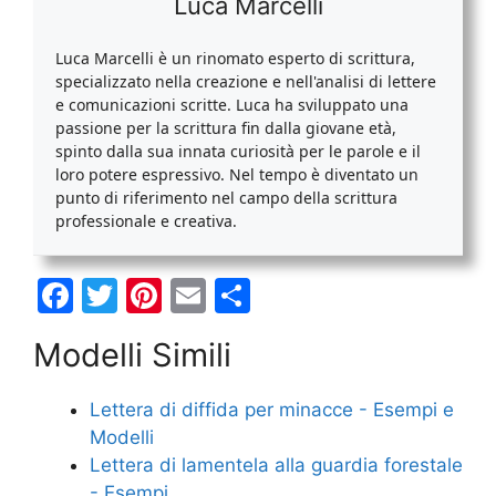
Luca Marcelli
Luca Marcelli è un rinomato esperto di scrittura,
specializzato nella creazione e nell'analisi di lettere
e comunicazioni scritte. Luca ha sviluppato una
passione per la scrittura fin dalla giovane età,
spinto dalla sua innata curiosità per le parole e il
loro potere espressivo. Nel tempo è diventato un
punto di riferimento nel campo della scrittura
professionale e creativa.
F
T
Pi
E
C
a
w
nt
m
o
Modelli Simili
c
itt
er
ai
n
e
er
e
l
di
Lettera di diffida per minacce - Esempi e
b
st
vi
Modelli
o
di
Lettera di lamentela alla guardia forestale
- Esempi…