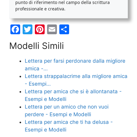
punto di riferimento nel campo della scrittura
professionale e creativa.
F
T
Pi
E
C
a
w
nt
m
o
Modelli Simili
c
itt
er
ai
n
e
er
e
l
di
Lettera per farsi perdonare dalla migliore
b
st
vi
amica -…
o
di
Lettera strappalacrime alla migliore amica
- Esempi…
o
Lettera per amica che si è allontanata -
k
Esempi e Modelli
Lettera per un amico che non vuoi
perdere - Esempi e Modelli
Lettera per amica che ti ha delusa -
Esempi e Modelli