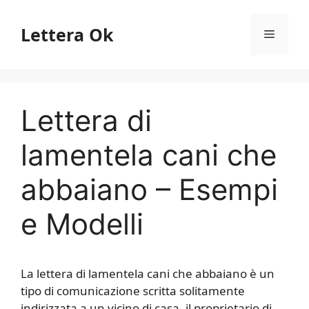
Vai
al
Lettera Ok
Menu
contenuto
Lettera di
lamentela cani che
abbaiano – Esempi
e Modelli
La lettera di lamentela cani che abbaiano è un
tipo di comunicazione scritta solitamente
indirizzata a un vicino di casa, il proprietario di