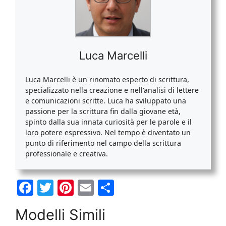
Luca Marcelli
Luca Marcelli è un rinomato esperto di scrittura,
specializzato nella creazione e nell'analisi di lettere
e comunicazioni scritte. Luca ha sviluppato una
passione per la scrittura fin dalla giovane età,
spinto dalla sua innata curiosità per le parole e il
loro potere espressivo. Nel tempo è diventato un
punto di riferimento nel campo della scrittura
professionale e creativa.
F
T
Pi
E
C
a
w
nt
m
o
Modelli Simili
c
itt
er
ai
n