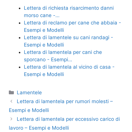
e
er
e
l
di
Lettera di richiesta risarcimento danni
b
st
vi
morso cane -…
o
di
Lettera di reclamo per cane che abbaia -
Esempi e Modelli
o
Lettera di lamentele su cani randagi -
k
Esempi e Modelli
Lettera di lamentela per cani che
sporcano - Esempi…
Lettera di lamentela al vicino di casa -
Esempi e Modelli
Categorie
Lamentele
Lettera di lamentela per rumori molesti –
Esempi e Modelli
Lettera di lamentela per eccessivo carico di
lavoro – Esempi e Modelli