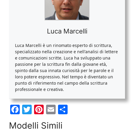
Luca Marcelli
Luca Marcelli è un rinomato esperto di scrittura,
specializzato nella creazione e nell'analisi di lettere
e comunicazioni scritte. Luca ha sviluppato una
passione per la scrittura fin dalla giovane età,
spinto dalla sua innata curiosità per le parole e il
loro potere espressivo. Nel tempo è diventato un
punto di riferimento nel campo della scrittura
professionale e creativa.
F
T
Pi
E
C
a
w
nt
m
o
Modelli Simili
c
itt
er
ai
n