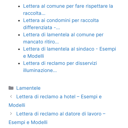
e
er
e
l
di
Lettera al comune per fare rispettare la
b
st
vi
raccolta…
o
di
Lettera ai condomini per raccolta
differenziata -…
o
Lettera di lamentela al comune per
k
mancato ritiro…
Lettera di lamentela al sindaco - Esempi
e Modelli
Lettera di reclamo per disservizi
illuminazione…
Categorie
Lamentele
Lettera di reclamo a hotel – Esempi e
Modelli
Lettera di reclamo al datore di lavoro –
Esempi e Modelli