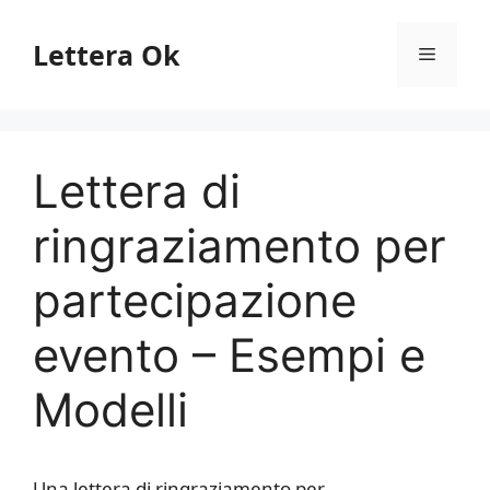
Vai
al
Lettera Ok
Menu
contenuto
Lettera di
ringraziamento per
partecipazione
evento – Esempi e
Modelli
Una lettera di ringraziamento per