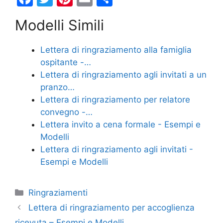
a
w
nt
m
o
Modelli Simili
c
itt
er
ai
n
e
er
e
l
di
Lettera di ringraziamento alla famiglia
b
st
vi
ospitante -…
o
di
Lettera di ringraziamento agli invitati a un
pranzo…
o
Lettera di ringraziamento per relatore
k
convegno -…
Lettera invito a cena formale - Esempi e
Modelli
Lettera di ringraziamento agli invitati -
Esempi e Modelli
Categorie
Ringraziamenti
Lettera di ringraziamento per accoglienza
ricevuta – Esempi e Modelli