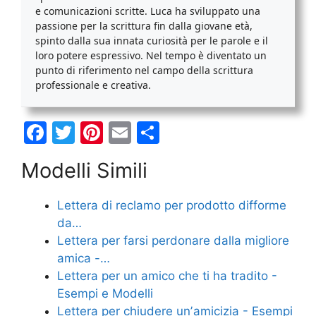
e comunicazioni scritte. Luca ha sviluppato una
passione per la scrittura fin dalla giovane età,
spinto dalla sua innata curiosità per le parole e il
loro potere espressivo. Nel tempo è diventato un
punto di riferimento nel campo della scrittura
professionale e creativa.
F
T
Pi
E
C
a
w
nt
m
o
Modelli Simili
c
itt
er
ai
n
e
er
e
l
di
Lettera di reclamo per prodotto difforme
b
st
vi
da…
o
di
Lettera per farsi perdonare dalla migliore
amica -…
o
Lettera per un amico che ti ha tradito -
k
Esempi e Modelli
Lettera per chiudere unʼamicizia - Esempi