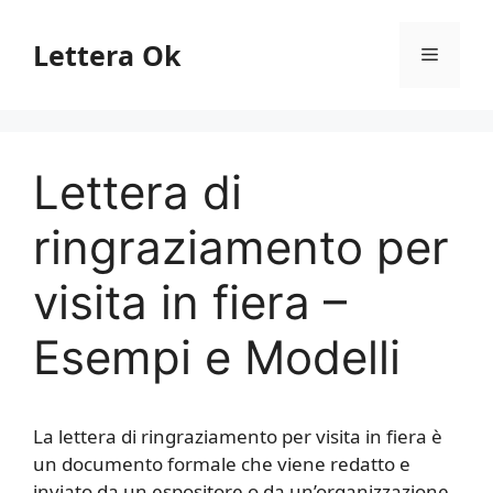
Vai
al
Lettera Ok
Menu
contenuto
Lettera di
ringraziamento per
visita in fiera –
Esempi e Modelli
La lettera di ringraziamento per visita in fiera è
un documento formale che viene redatto e
inviato da un espositore o da un’organizzazione