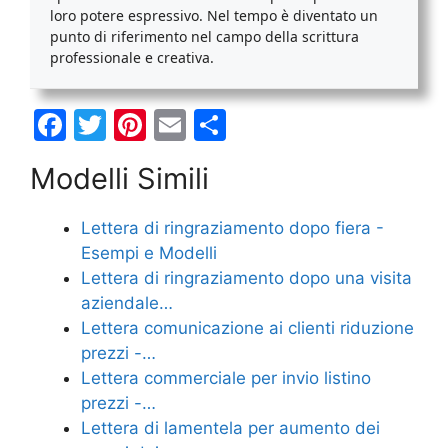
loro potere espressivo. Nel tempo è diventato un
punto di riferimento nel campo della scrittura
professionale e creativa.
F
T
Pi
E
C
a
w
nt
m
o
Modelli Simili
c
itt
er
ai
n
e
er
e
l
di
Lettera di ringraziamento dopo fiera -
b
st
vi
Esempi e Modelli
o
di
Lettera di ringraziamento dopo una visita
aziendale…
o
Lettera comunicazione ai clienti riduzione
k
prezzi -…
Lettera commerciale per invio listino
prezzi -…
Lettera di lamentela per aumento dei