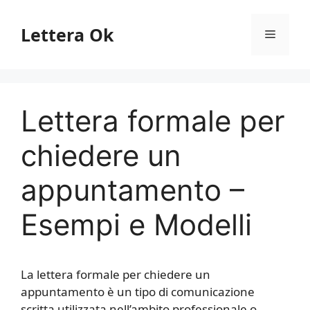
Vai
al
Lettera Ok
Menu
contenuto
Lettera formale per
chiedere un
appuntamento –
Esempi e Modelli
La lettera formale per chiedere un
appuntamento è un tipo di comunicazione
scritta utilizzata nell’ambito professionale o