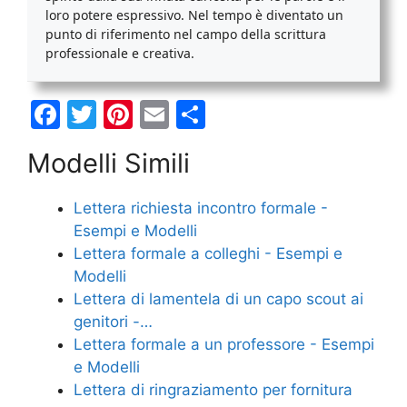
loro potere espressivo. Nel tempo è diventato un
punto di riferimento nel campo della scrittura
professionale e creativa.
F
T
Pi
E
C
a
w
nt
m
o
Modelli Simili
c
itt
er
ai
n
e
er
e
l
di
Lettera richiesta incontro formale -
b
st
vi
Esempi e Modelli
o
di
Lettera formale a colleghi - Esempi e
Modelli
o
Lettera di lamentela di un capo scout ai
k
genitori -…
Lettera formale a un professore - Esempi
e Modelli
Lettera di ringraziamento per fornitura