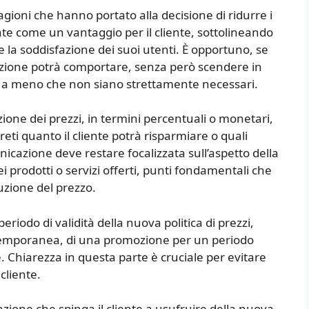
agioni che hanno portato alla decisione di ridurre i
ate come un vantaggio per il cliente, sottolineando
 la soddisfazione dei suoi utenti. È opportuno, se
duzione potrà comportare, senza però scendere in
, a meno che non siano strettamente necessari.
zione dei prezzi, in termini percentuali o monetari,
eti quanto il cliente potrà risparmiare o quali
icazione deve restare focalizzata sull’aspetto della
i prodotti o servizi offerti, punti fondamentali che
zione del prezzo.
riodo di validità della nuova politica di prezzi,
e temporanea, di una promozione per un periodo
Chiarezza in questa parte è cruciale per evitare
cliente.
’azione che spinga il cliente a usufruire della nuova