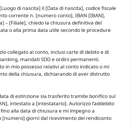
ogo di nascita] il [Data di nascita], codice fiscale
l conto corrente n. [numero conto], IBAN [IBAN],
 [Filiale], chiedo la chiusura definitiva del
ta o alla prima data utile secondo le procedure
 collegato al conto, inclusi carte di debito e di
e banking, mandati SDD e ordini permanenti.
 in mio possesso relativi al conto indicato o mi
to della chiusura, dichiarando di aver distrutto
ata di estinzione sia trasferito tramite bonifico sul
N], intestato a [intestatario]. Autorizzo l’addebito
ino alla data di chiusura e mi impegno a
ro [numero] giorni dal ricevimento del rendiconto