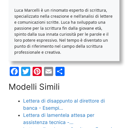
Luca Marcelli è un rinomato esperto di scrittura,
specializzato nella creazione e nell'analisi di lettere
e comunicazioni scritte. Luca ha sviluppato una
passione per la scrittura fin dalla giovane età,
spinto dalla sua innata curiosità per le parole e il
loro potere espressivo. Nel tempo è diventato un
punto di riferimento nel campo della scrittura
professionale e creativa.
F
T
Pi
E
C
a
w
nt
m
o
Modelli Simili
c
itt
er
ai
n
e
er
e
l
di
Lettera di disappunto al direttore di
b
st
vi
banca - Esempi…
o
di
Lettera di lamentela attesa per
assistenza tecnica -…
o