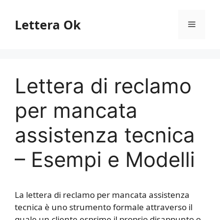
Vai
al
Lettera Ok
Menu
contenuto
Lettera di reclamo
per mancata
assistenza tecnica
– Esempi e Modelli
La lettera di reclamo per mancata assistenza
tecnica è uno strumento formale attraverso il
quale un cliente esprime il proprio disappunto o