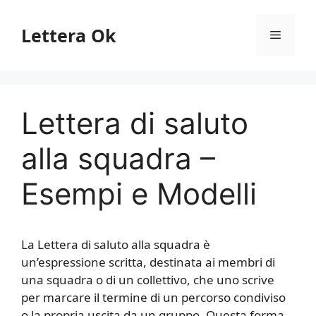
Vai
al
Lettera Ok
Menu
contenuto
Lettera di saluto
alla squadra –
Esempi e Modelli
La Lettera di saluto alla squadra è
un’espressione scritta, destinata ai membri di
una squadra o di un collettivo, che uno scrive
per marcare il termine di un percorso condiviso
o la propria uscita da un gruppo. Questa forma