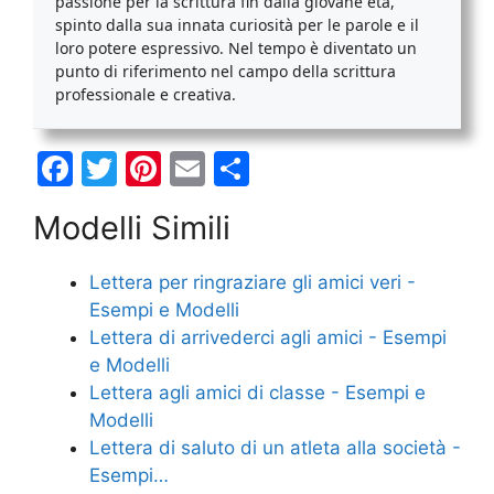
passione per la scrittura fin dalla giovane età,
spinto dalla sua innata curiosità per le parole e il
loro potere espressivo. Nel tempo è diventato un
punto di riferimento nel campo della scrittura
professionale e creativa.
F
T
Pi
E
C
a
w
nt
m
o
Modelli Simili
c
itt
er
ai
n
e
er
e
l
di
Lettera per ringraziare gli amici veri -
b
st
vi
Esempi e Modelli
o
di
Lettera di arrivederci agli amici - Esempi
e Modelli
o
Lettera agli amici di classe - Esempi e
k
Modelli
Lettera di saluto di un atleta alla società -
Esempi…