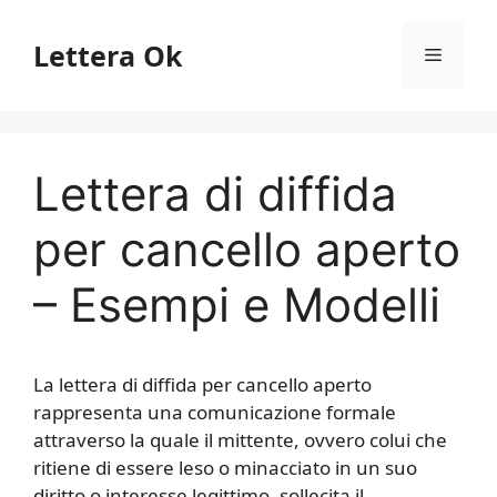
Vai
al
Lettera Ok
Menu
contenuto
Lettera di diffida
per cancello aperto
– Esempi e Modelli
La lettera di diffida per cancello aperto
rappresenta una comunicazione formale
attraverso la quale il mittente, ovvero colui che
ritiene di essere leso o minacciato in un suo
diritto o interesse legittimo, sollecita il