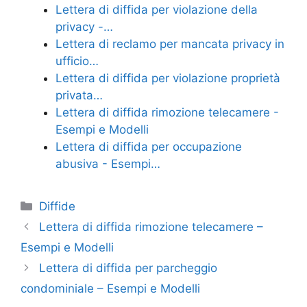
e
er
e
l
di
Lettera di diffida per violazione della
b
st
vi
privacy -…
o
di
Lettera di reclamo per mancata privacy in
ufficio…
o
Lettera di diffida per violazione proprietà
k
privata…
Lettera di diffida rimozione telecamere -
Esempi e Modelli
Lettera di diffida per occupazione
abusiva - Esempi…
Categorie
Diffide
Lettera di diffida rimozione telecamere –
Esempi e Modelli
Lettera di diffida per parcheggio
condominiale – Esempi e Modelli