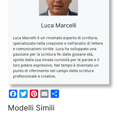
Luca Marcelli
Luca Marcelli è un rinomato esperto di scrittura,
specializzato nella creazione e nell'analisi di lettere
e comunicazioni scritte. Luca ha sviluppato una
passione per la scrittura fin dalla giovane età,
spinto dalla sua innata curiosità per le parole e il
loro potere espressivo. Nel tempo è diventato un
punto di riferimento nel campo della scrittura
professionale e creativa.
F
T
Pi
E
C
a
w
nt
m
o
Modelli Simili
c
itt
er
ai
n