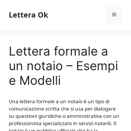
Vai
al
Lettera Ok
Menu
contenuto
Lettera formale a
un notaio – Esempi
e Modelli
Una lettera formale a un notaio è un tipo di
comunicazione scritta che si usa per dialogare
su questioni giuridiche o amministrative con un
professionista specializzato in servizi notarili. Il
notaio è un pubblico ufficiale che ha la