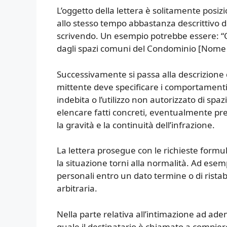
L’oggetto della lettera è solitamente posiz
allo stesso tempo abbastanza descrittivo d
scrivendo. Un esempio potrebbe essere: “O
dagli spazi comuni del Condominio [Nome
Successivamente si passa alla descrizione d
mittente deve specificare i comportamenti 
indebita o l’utilizzo non autorizzato di sp
elencare fatti concreti, eventualmente pr
la gravità e la continuità dell’infrazione.
La lettera prosegue con le richieste formul
la situazione torni alla normalità. Ad esem
personali entro un dato termine o di ristab
arbitraria.
Nella parte relativa all’intimazione ad ade
quale il destinatario è chiamato a compiere