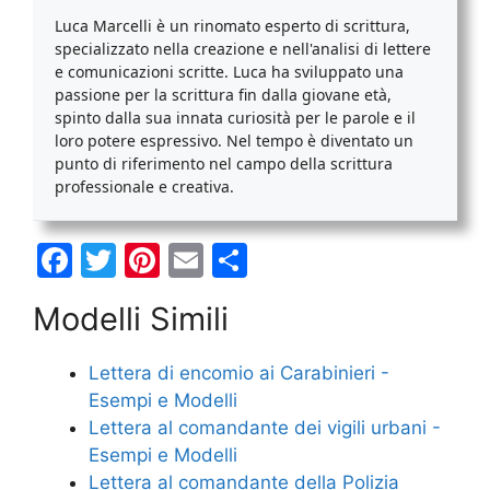
Luca Marcelli è un rinomato esperto di scrittura,
specializzato nella creazione e nell'analisi di lettere
e comunicazioni scritte. Luca ha sviluppato una
passione per la scrittura fin dalla giovane età,
spinto dalla sua innata curiosità per le parole e il
loro potere espressivo. Nel tempo è diventato un
punto di riferimento nel campo della scrittura
professionale e creativa.
F
T
Pi
E
C
a
w
nt
m
o
Modelli Simili
c
itt
er
ai
n
e
er
e
l
di
Lettera di encomio ai Carabinieri -
b
st
vi
Esempi e Modelli
o
di
Lettera al comandante dei vigili urbani -
Esempi e Modelli
o
Lettera al comandante della Polizia