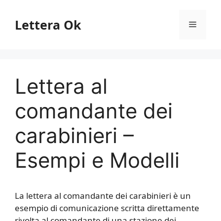
Vai
al
Lettera Ok
Menu
contenuto
Lettera al
comandante dei
carabinieri –
Esempi e Modelli
La lettera al comandante dei carabinieri è un
esempio di comunicazione scritta direttamente
rivolta al comandante di una stazione dei