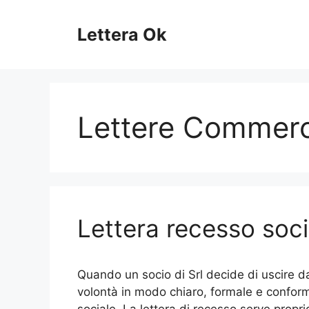
Vai
al
Lettera Ok
contenuto
Lettere Commerci
Lettera recesso soci
Quando un socio di Srl decide di uscire d
volontà in modo chiaro, formale e conform