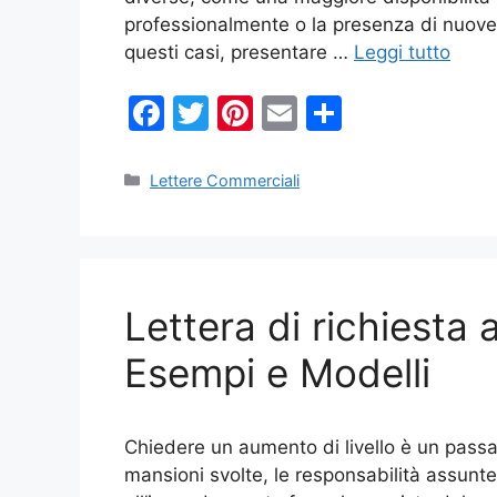
professionalmente o la presenza di nuove e
questi casi, presentare …
Leggi tutto
F
T
Pi
E
C
a
w
nt
m
o
c
itt
er
ai
n
Categorie
Lettere Commerciali
e
er
e
l
di
b
st
vi
o
di
Lettera di richiesta a
o
k
Esempi e Modelli
Chiedere un aumento di livello è un pass
mansioni svolte, le responsabilità assunte 