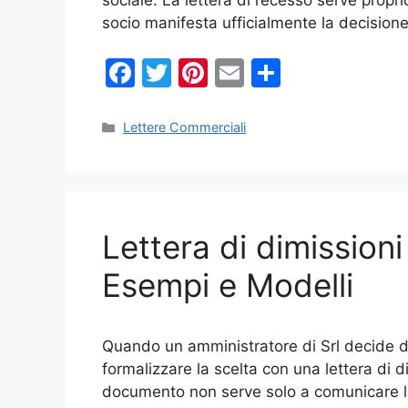
sociale. La lettera di recesso serve propr
socio manifesta ufficialmente la decision
F
T
Pi
E
C
a
w
nt
m
o
c
itt
er
ai
n
Categorie
Lettere Commerciali
e
er
e
l
di
b
st
vi
o
di
Lettera di dimissioni
o
k
Esempi e Modelli
Quando un amministratore di Srl decide di 
formalizzare la scelta con una lettera di 
documento non serve solo a comunicare la 