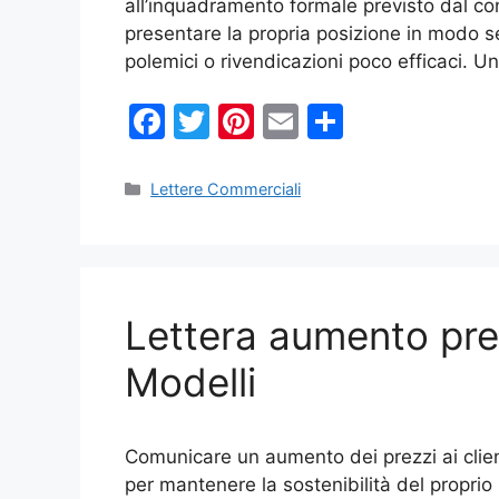
all’inquadramento formale previsto dal con
presentare la propria posizione in modo s
polemici o rivendicazioni poco efficaci. 
F
T
Pi
E
C
a
w
nt
m
o
c
itt
er
ai
n
Categorie
Lettere Commerciali
e
er
e
l
di
b
st
vi
o
di
Lettera aumento prez
o
k
Modelli
Comunicare un aumento dei prezzi ai clie
per mantenere la sostenibilità del proprio 