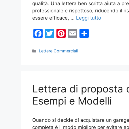
qualità. Una lettera ben scritta aiuta a p
professionale e rispettoso, riducendo il ri
essere efficace, …
Leggi tutto
F
T
Pi
E
C
a
w
nt
m
o
c
itt
er
ai
n
Categorie
Lettere Commerciali
e
er
e
l
di
b
st
vi
o
di
Lettera di proposta 
o
k
Esempi e Modelli
Quando si decide di acquistare un garage,
completa è il modo migliore per evitare eq