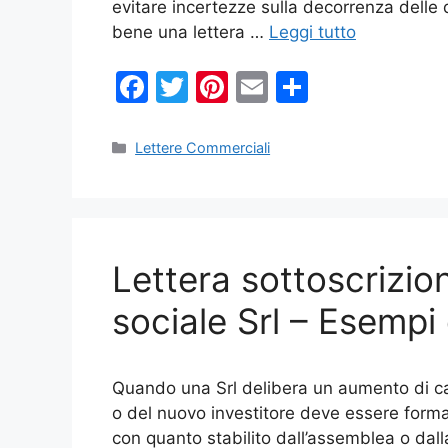
evitare incertezze sulla decorrenza delle 
bene una lettera …
Leggi tutto
F
T
Pi
E
C
a
w
nt
m
o
c
itt
er
ai
n
Categorie
Lettere Commerciali
e
er
e
l
di
b
st
vi
o
di
Lettera sottoscrizi
o
k
sociale Srl​ – Esempi
Quando una Srl delibera un aumento di cap
o del nuovo investitore deve essere forma
con quanto stabilito dall’assemblea o dalla