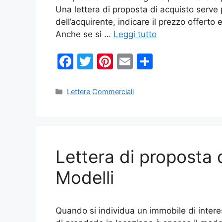
Una lettera di proposta di acquisto serve 
dell’acquirente, indicare il prezzo offerto 
Anche se si …
Leggi tutto
F
T
Pi
E
C
a
w
nt
m
o
c
itt
er
ai
n
Categorie
Lettere Commerciali
e
er
e
l
di
b
st
vi
o
di
Lettera di proposta 
o
k
Modelli
Quando si individua un immobile di interes