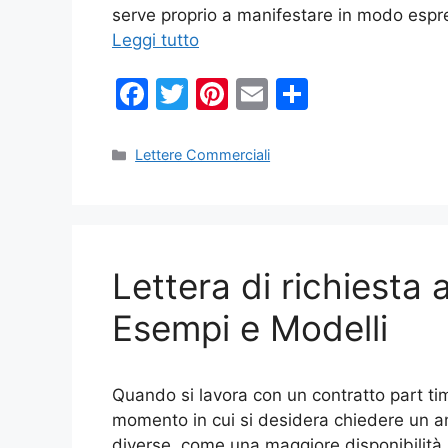
serve proprio a manifestare in modo espre
Leggi tutto
F
T
Pi
E
C
a
w
nt
m
o
c
itt
er
ai
n
Categorie
Lettere Commerciali
e
er
e
l
di
b
st
vi
o
di
Lettera di richiesta 
o
k
Esempi e Modelli
Quando si lavora con un contratto part tim
momento in cui si desidera chiedere un am
diverse, come una maggiore disponibilità 